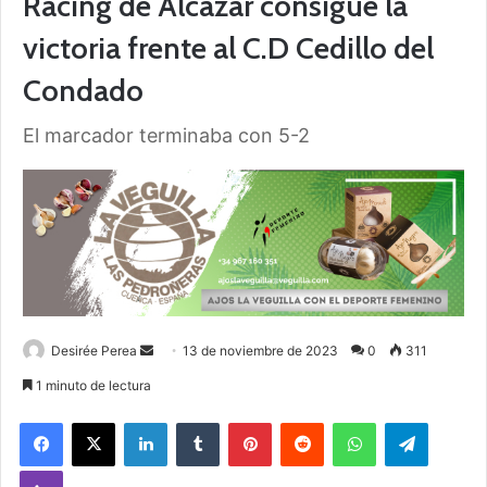
Racing de Alcázar consigue la
victoria frente al C.D Cedillo del
Condado
El marcador terminaba con 5-2
Desirée Perea
S
13 de noviembre de 2023
0
311
e
1 minuto de lectura
n
Facebook
X
LinkedIn
Tumblr
Pinterest
Reddit
WhatsApp
Telegram
d
a
Viber
n