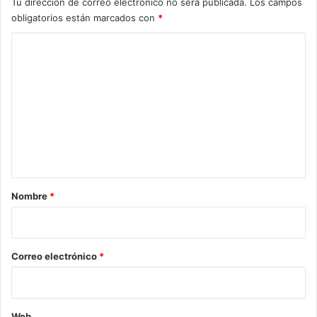
Tu dirección de correo electrónico no será publicada.
Los campos
obligatorios están marcados con
*
C
o
m
e
n
t
a
r
Nombre
*
i
o
*
Correo electrónico
*
Web