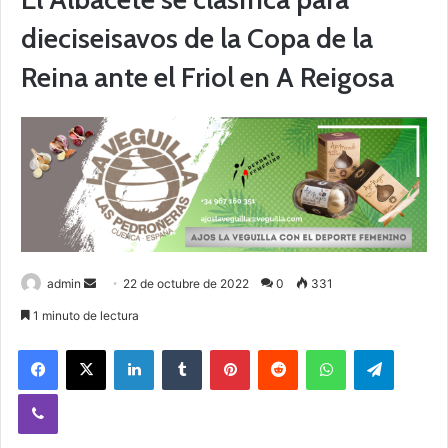
dieciseisavos de la Copa de la
Reina ante el Friol en A Reigosa
admin
S
22 de octubre de 2022
0
331
e
1 minuto de lectura
n
Facebook
X
LinkedIn
Tumblr
Pinterest
Reddit
WhatsApp
Telegram
d
a
Viber
n
e