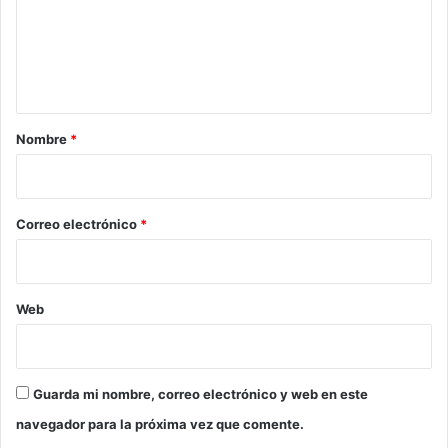
e
n
t
a
r
Nombre
*
i
o
*
Correo electrónico
*
Web
Guarda mi nombre, correo electrónico y web en este
navegador para la próxima vez que comente.