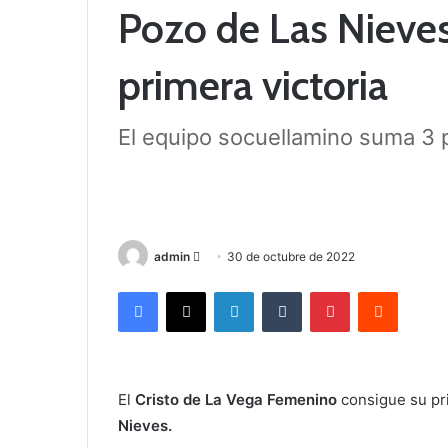
Pozo de Las Nieves
primera victoria
El equipo socuellamino suma 3 p
admin
S
30 de octubre de 2022
e
Facebook
X
LinkedIn
Tumblr
Pinterest
Reddit
n
d
a
n
El
Cristo de La Vega Femenino
consigue su pri
e
Nieves.
m