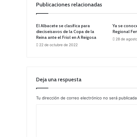
Publicaciones relacionadas
El Albacete se clasifica para
Ya se conoce
dieciseisavos de la Copa de la
Regional Fe
Reina ante el Friol en A Reigosa
28 de agost
22 de octubre de 2022
Deja una respuesta
Tu dirección de correo electrónico no será publicada
C
o
m
e