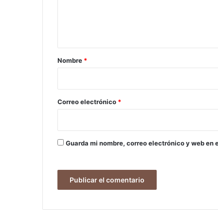
n
t
a
r
Nombre
*
i
o
*
Correo electrónico
*
Guarda mi nombre, correo electrónico y web en 