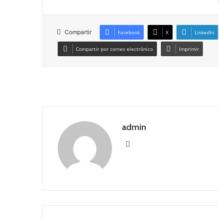
Compartir
Facebook
X
LinkedIn
Compartir por correo electrónico
Imprimir
admin
Siti
o
we
b