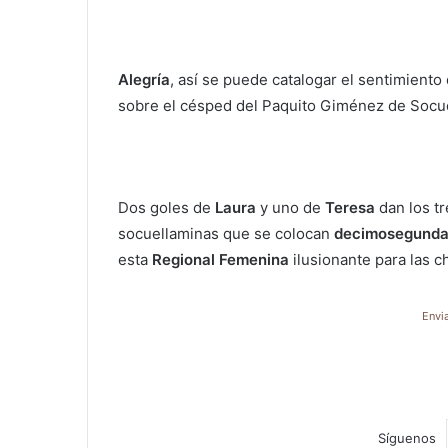
a
i
l
Alegría
, así se puede catalogar el sentimiento 
sobre el césped del Paquito Giménez de Socu
Dos goles de
Laura
y uno de
Teresa
dan los tr
socuellaminas que se colocan
decimosegund
esta
Regional Femenina
ilusionante para las c
Envi
Síguenos