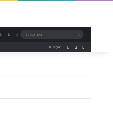
cebook
X
YouTube
Instagram
Buscar
por
Acceso
Publicación al aza
Barra lateral
Seguir