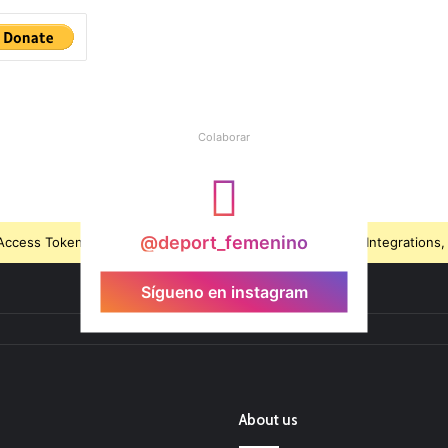
Colaborar
@deport_femenino
ccess Token is expired, Go to the Theme options page > Integrations, t
Sígueno en instagram
About us