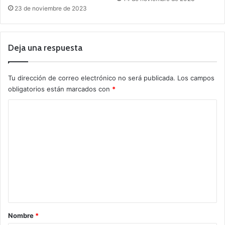
23 de noviembre de 2023
Deja una respuesta
Tu dirección de correo electrónico no será publicada.
Los campos
obligatorios están marcados con
*
C
o
m
e
n
t
a
r
Nombre
*