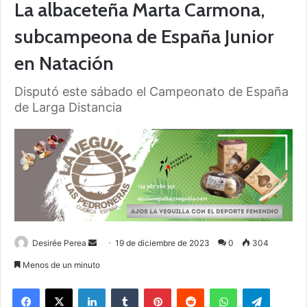
La albaceteña Marta Carmona,
subcampeona de España Junior
en Natación
Disputó este sábado el Campeonato de España
de Larga Distancia
Desirée Perea
S
19 de diciembre de 2023
0
304
e
Menos de un minuto
n
Facebook
X
LinkedIn
Tumblr
Pinterest
Reddit
WhatsApp
Telegram
d