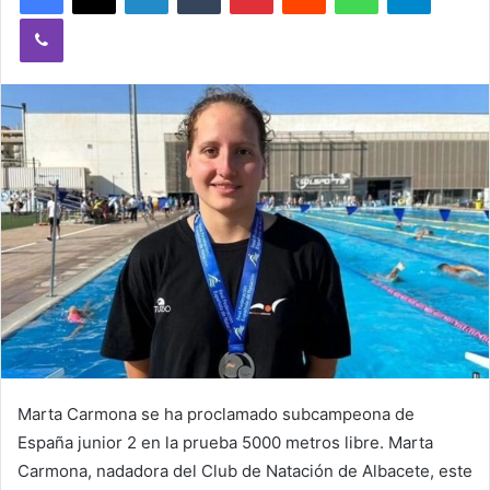
a
Viber
n
e
m
a
i
l
Marta Carmona se ha proclamado subcampeona de
España junior 2 en la prueba 5000 metros libre. Marta
Carmona, nadadora del Club de Natación de Albacete, este