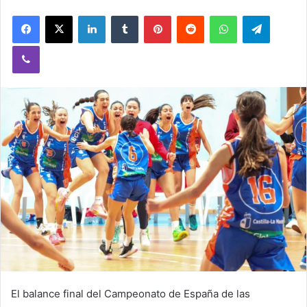
n
Facebook
X
LinkedIn
Tumblr
Pinterest
Reddit
WhatsApp
Telegram
d
a
Viber
n
e
m
a
i
l
El balance final del Campeonato de España de las