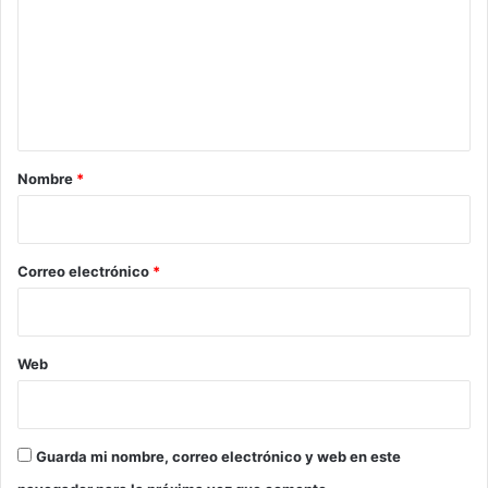
m
e
n
t
a
r
Nombre
*
i
o
*
Correo electrónico
*
Web
Guarda mi nombre, correo electrónico y web en este