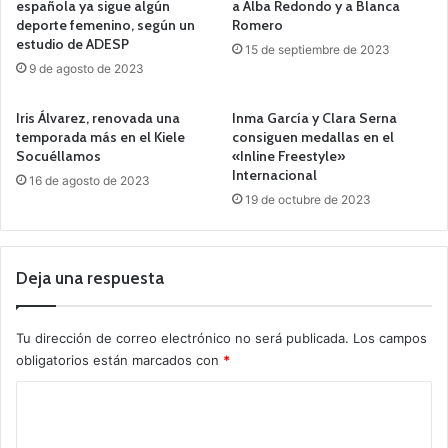
española ya sigue algún
a Alba Redondo y a Blanca
deporte femenino, según un
Romero
estudio de ADESP
15 de septiembre de 2023
9 de agosto de 2023
Iris Álvarez, renovada una
Inma García y Clara Serna
temporada más en el Kiele
consiguen medallas en el
Socuéllamos
«Inline Freestyle»
Internacional
16 de agosto de 2023
19 de octubre de 2023
Deja una respuesta
Tu dirección de correo electrónico no será publicada.
Los campos
obligatorios están marcados con
*
C
o