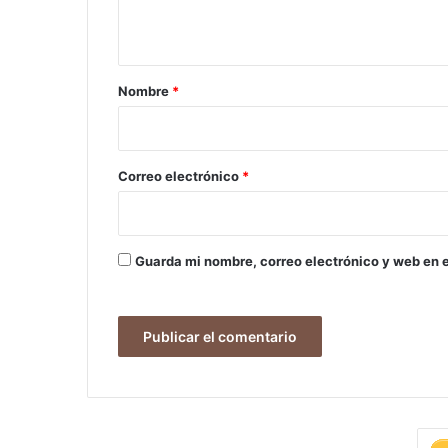
t
a
r
Nombre
*
i
o
*
Correo electrónico
*
Guarda mi nombre, correo electrónico y web en 