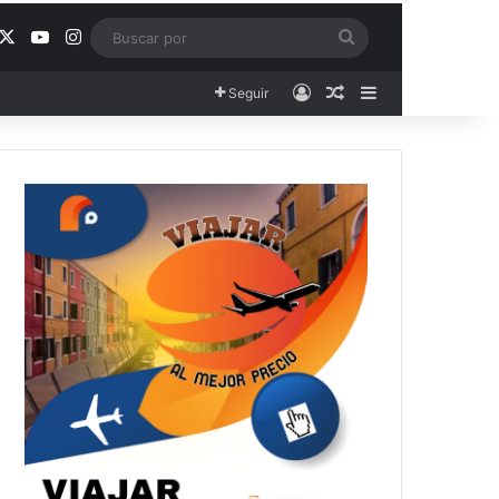
acebook
X
YouTube
Instagram
Buscar
por
Acceso
Publicación al aza
Barra lateral
Seguir