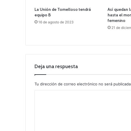
La Unión de Tomelloso tendrá
Así quedan l
equipo B
hasta el mo
femenino
16 de agosto de 2023
21 de dicie
Deja una respuesta
Tu dirección de correo electrónico no será publicada
C
o
m
e
n