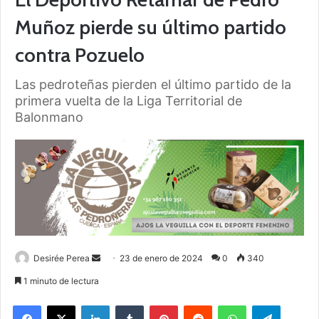
Muñoz pierde su último partido
contra Pozuelo
Las pedroteñas pierden el último partido de la
primera vuelta de la Liga Territorial de
Balonmano
Desirée Perea
S
23 de enero de 2024
0
340
e
1 minuto de lectura
n
Facebook
X
LinkedIn
Tumblr
Pinterest
Reddit
WhatsApp
Telegram
d