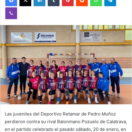
a
Viber
n
e
m
a
i
l
Las juveniles del Deportivo Retamar de Pedro Muñoz
perdieron contra su rival Balonmano Pozuelo de Calatrava,
en el partido celebrado el pasado sábado, 20 de enero, en