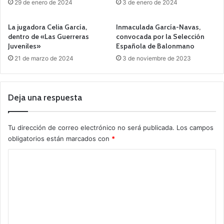
29 de enero de 2024
3 de enero de 2024
La jugadora Celia García,
Inmaculada García-Navas,
dentro de «Las Guerreras
convocada por la Selección
Juveniles»
Española de Balonmano
21 de marzo de 2024
3 de noviembre de 2023
Deja una respuesta
Tu dirección de correo electrónico no será publicada.
Los campos
obligatorios están marcados con
*
C
o
m
e
n