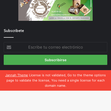
Subscribete
Escribe
tu
correo
electrónico
Jannah Theme
License is not validated, Go to the theme options
page to validate the license, You need a single license for each
El Deporte Femenino
domain name.
Política de privacidad
Política de cookies
Facebook
X
WhatsApp
Telegram
Facebook
X
YouTube
Instagram
B