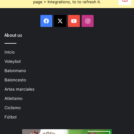
page > Integrations, to to refresh it.
Facebook
X
YouTube
Instagram
About us
Inicio
Voleybol
Balonmano
Baloncesto
Artes marciales
Atletismo
Ciclismo
Fútbol