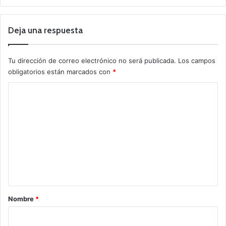
Deja una respuesta
Tu dirección de correo electrónico no será publicada.
Los campos
obligatorios están marcados con
*
C
o
m
e
n
t
a
r
Nombre
*
i