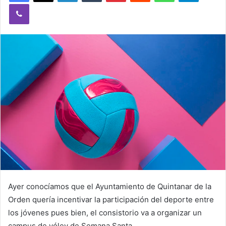
Viber
n
e
m
a
i
l
Ayer conocíamos que el Ayuntamiento de Quintanar de la
Orden quería incentivar la participación del deporte entre
los jóvenes pues bien, el consistorio va a organizar un
campus de vóley de Semana Santa.