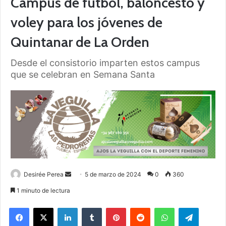
Campus de fútbol, baloncesto y
voley para los jóvenes de
Quintanar de La Orden
Desde el consistorio imparten estos campus
que se celebran en Semana Santa
Desirée Perea
S
5 de marzo de 2024
0
360
e
1 minuto de lectura
n
Facebook
X
LinkedIn
Tumblr
Pinterest
Reddit
WhatsApp
Telegram
d
a