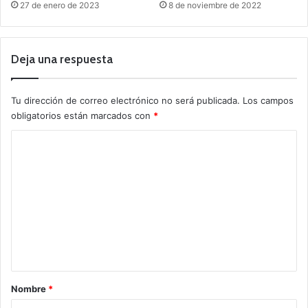
27 de enero de 2023
8 de noviembre de 2022
Deja una respuesta
Tu dirección de correo electrónico no será publicada.
Los campos
obligatorios están marcados con
*
C
o
m
e
n
t
a
r
Nombre
*
i