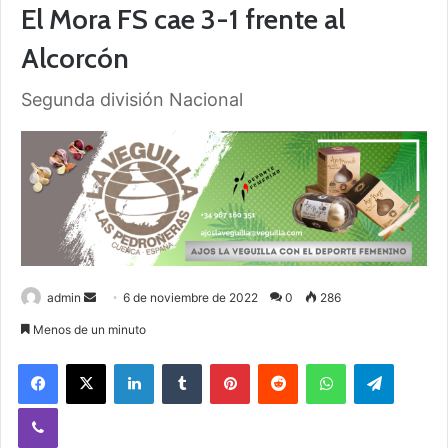
El Mora FS cae 3-1 frente al
Alcorcón
Segunda división Nacional
admin
S
6 de noviembre de 2022
0
286
e
Menos de un minuto
n
Facebook
X
LinkedIn
Tumblr
Pinterest
Reddit
WhatsApp
Telegram
d
a
Viber
n
e