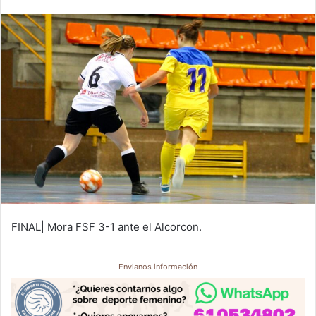
m
a
i
l
FINAL| Mora FSF 3-1 ante el Alcorcon.
Envianos información