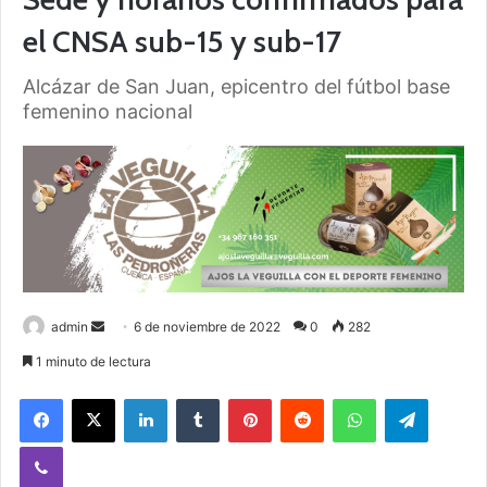
el CNSA sub-15 y sub-17
Alcázar de San Juan, epicentro del fútbol base
femenino nacional
admin
S
6 de noviembre de 2022
0
282
e
1 minuto de lectura
n
Facebook
X
LinkedIn
Tumblr
Pinterest
Reddit
WhatsApp
Telegram
d
a
Viber
n
e