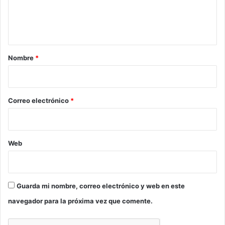
n
t
a
r
Nombre
*
i
o
*
Correo electrónico
*
Web
Guarda mi nombre, correo electrónico y web en este
navegador para la próxima vez que comente.