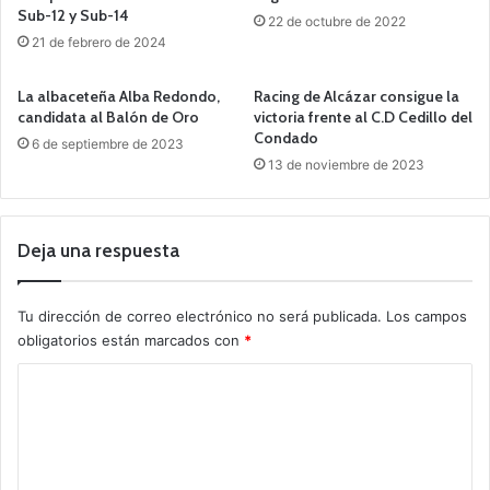
Sub-12 y Sub-14
22 de octubre de 2022
21 de febrero de 2024
La albaceteña Alba Redondo,
Racing de Alcázar consigue la
candidata al Balón de Oro
victoria frente al C.D Cedillo del
Condado
6 de septiembre de 2023
13 de noviembre de 2023
Deja una respuesta
Tu dirección de correo electrónico no será publicada.
Los campos
obligatorios están marcados con
*
C
o
m
e