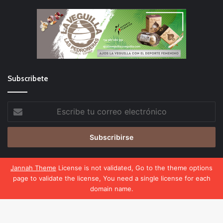
Subscribete
Escribe
tu
correo
electrónico
Jannah Theme
License is not validated, Go to the theme options
page to validate the license, You need a single license for each
El Deporte Femenino
domain name.
Política de privacidad
Política de cookies
Facebook
X
WhatsApp
Telegram