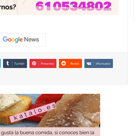
Tumblr
Pinterest
Reddit
VKontakte