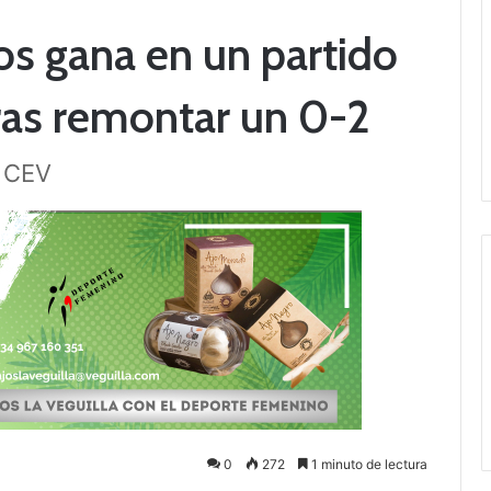
os gana en un partido
tras remontar un 0-2
a CEV
0
272
1 minuto de lectura