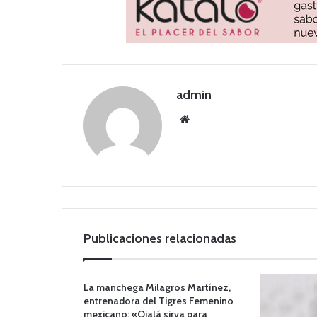
admin
Siti
o
we
b
Publicaciones relacionadas
La manchega Milagros Martínez,
entrenadora del Tigres Femenino
mexicano: «Ojalá sirva para