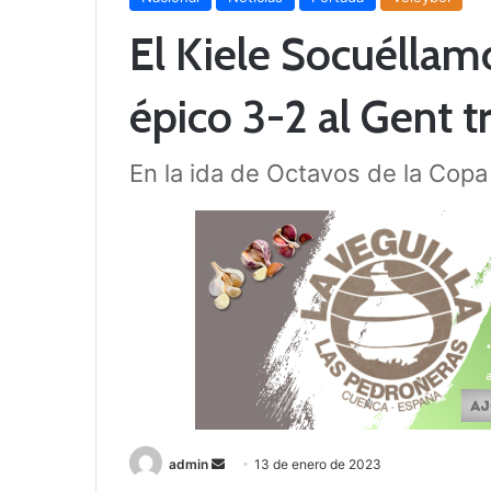
El Kiele Socuéllam
épico 3-2 al Gent 
En la ida de Octavos de la Cop
admin
S
13 de enero de 2023
e