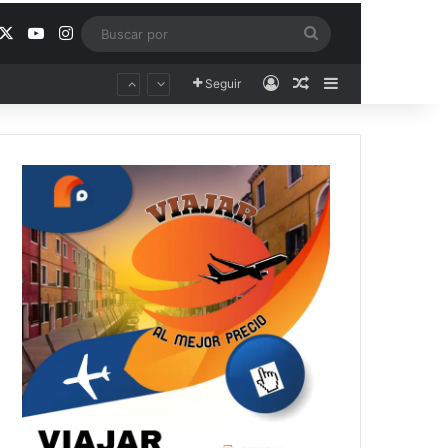
acebook
X
YouTube
Instagram
Buscar
por
Acceso
Publicación al aza
Barra lateral
Seguir