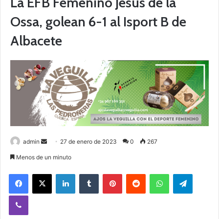
La EFB Femenino Jesús de la
Ossa, golean 6-1 al Isport B de
Albacete
admin
S
27 de enero de 2023
0
267
e
Menos de un minuto
n
Facebook
X
LinkedIn
Tumblr
Pinterest
Reddit
WhatsApp
Telegram
d
a
Viber
n
e