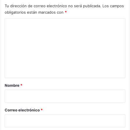
Tu dirección de correo electrónico no será publicada.
Los campos
obligatorios están marcados con
*
C
o
m
e
n
t
a
r
Nombre
*
i
o
*
Correo electrónico
*