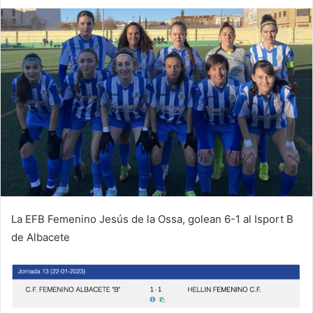
m
a
i
l
La EFB Femenino Jesús de la Ossa, golean 6-1 al Isport B
de Albacete