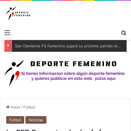
Menú
B
Inicio
/
Fútbol
Fútbol
Noticias