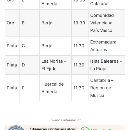
Almería
Cataluña
Comunidad
Oro
B
Berja
13:30
Valenciana –
País Vasco
Extremadura –
Plata
C
Berja
11:30
Asturias
Las Norias –
Islas Baleares –
Plata
D
11:30
El Ejido
La Rioja
Cantabria –
Huercal de
Plata
E
11:30
Región de
Almería
Murcia
Envianos información