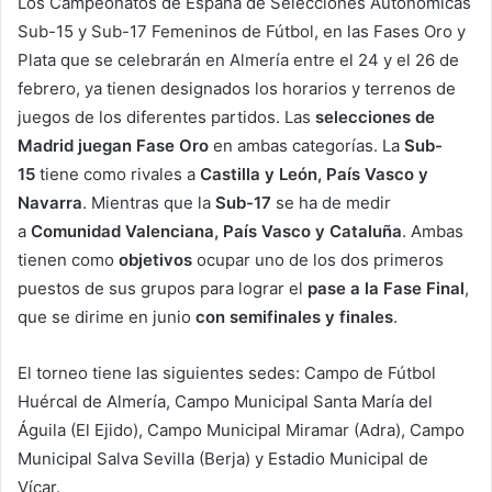
Los Campeonatos de España de Selecciones Autonómicas
Sub-15 y Sub-17 Femeninos de Fútbol, en las Fases Oro y
Plata que se celebrarán en Almería entre el 24 y el 26 de
febrero, ya tienen designados los horarios y terrenos de
juegos de los diferentes partidos. Las
selecciones de
Madrid juegan Fase Oro
en ambas categorías. La
Sub-
15
tiene como rivales a
Castilla y León, País Vasco y
Navarra
. Mientras que la
Sub-17
se ha de medir
a
Comunidad Valenciana, País Vasco y Cataluña
. Ambas
tienen como
objetivos
ocupar uno de los dos primeros
puestos de sus grupos para lograr el
pase a la Fase Final
,
que se dirime en junio
con semifinales y finales
.
El torneo tiene las siguientes sedes: Campo de Fútbol
Huércal de Almería, Campo Municipal Santa María del
Águila (El Ejido), Campo Municipal Miramar (Adra), Campo
Municipal Salva Sevilla (Berja) y Estadio Municipal de
Vícar.