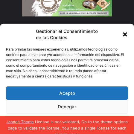
Subscribete
Gestionar el Consentimiento
de las Cookies
Escribe
Para brindar las mejores experiencias, utilizamos tecnologías como
tu
cookies para almacenar y/o acceder a la información del dispositivo. El
correo
consentimiento para estas tecnologías nos permitirá procesar datos
electrónico
como el comportamiento de navegación o identificaciones únicas en
este sitio. No dar su consentimiento o retirarlo puede afectar
negativamente a ciertas características y funciones.
El Deporte Femenino
Acepto
Política de privacidad
Política de cookies
Denegar
Facebook
X
YouTube
Instagram
Ver preferencias
Jannah Theme
License is not validated, Go to the theme options
page to validate the license, You need a single license for each
Política de cookies
Política de privacidad