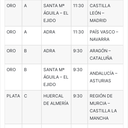
ORO
A
SANTA Mª
11:30
CASTILLA
ÁGUILA – EL
LEÓN –
EJIDO
MADRID
ORO
A
ADRA
11:30
PAÍS VASCO –
NAVARRA
ORO
B
ADRA
9:30
ARAGÓN –
CATALUÑA
ORO
B
SANTA Mª
9:30
ANDALUCÍA –
ÁGUILA – EL
ASTURIAS
EJIDO
PLATA
C
HUERCAL
9:30
REGIÓN DE
DE ALMERÍA
MURCIA –
CASTILLA LA
MANCHA