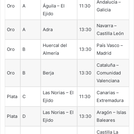
Andalucía –
Oro
A
Águila – El
11:30
Galicia
Ejido
Navarra –
Oro
A
Adra
13:30
Castilla León
Huercal del
País Vasco –
Oro
B
13:30
Almería
Madrid
Cataluña –
Oro
B
Berja
13:30
Comunidad
Valenciana
Las Norias – El
Canarias –
Plata
C
11:30
Ejido
Extremadura
Las Norias – El
Aragón – Islas
Plata
D
13:30
Ejido
Baleares
Castilla La