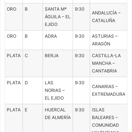
ORO
B
SANTA Mª
9:30
ANDALUCÍA –
ÁGUILA – EL
CATALUÑA
EJIDO
ORO
B
ADRA
9:30
ASTURIAS –
ARAGÓN
PLATA
C
BERJA
9:30
CASTILLA-LA
MANCHA –
CANTABRIA
PLATA
D
LAS
9:30
CANARIAS –
NORIAS –
EXTREMADURA
EL EJIDO
PLATA
E
HUERCAL
9:30
ISLAS
DE ALMERÍA
BALEARES –
COMUNIDAD