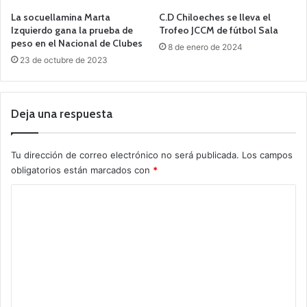
La socuellamina Marta
C.D Chiloeches se lleva el
Izquierdo gana la prueba de
Trofeo JCCM de fútbol Sala
peso en el Nacional de Clubes
8 de enero de 2024
23 de octubre de 2023
Deja una respuesta
Tu dirección de correo electrónico no será publicada.
Los campos
obligatorios están marcados con
*
C
o
m
e
n
t