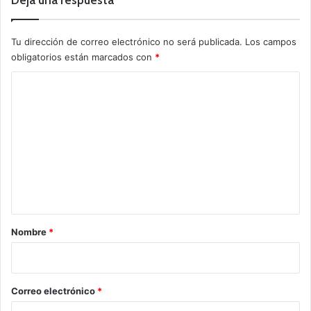
Tu dirección de correo electrónico no será publicada.
Los campos
obligatorios están marcados con
*
C
o
m
e
n
t
a
r
Nombre
*
i
o
*
Correo electrónico
*