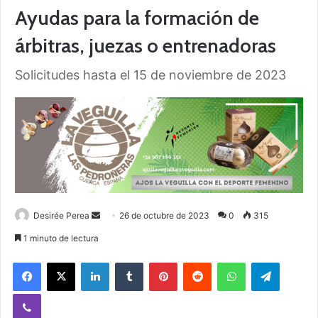
Ayudas para la formación de
árbitras, juezas o entrenadoras
Solicitudes hasta el 15 de noviembre de 2023
Desirée Perea
S
26 de octubre de 2023
0
315
e
1 minuto de lectura
n
Facebook
X
LinkedIn
Tumblr
Pinterest
Reddit
WhatsApp
Telegram
d
a
Viber
n
e