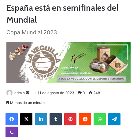
España está en semifinales del
Mundial
Copa Mundial 2023
admin
S
11 de agosto de 2023
0
248
e
Menos de un minuto
n
Facebook
X
LinkedIn
Tumblr
Pinterest
Reddit
WhatsApp
Telegram
d
a
Viber
n
e