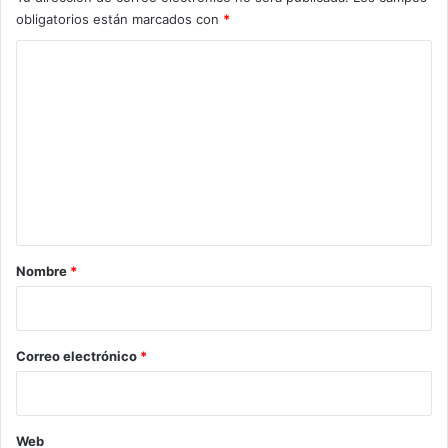
obligatorios están marcados con
*
C
o
m
e
n
t
a
r
Nombre
*
i
o
*
Correo electrónico
*
Web