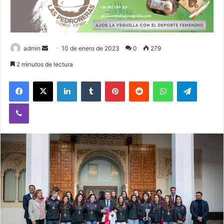
admin
S
10 de enero de 2023
0
279
e
2 minutos de lectura
n
Facebook
X
LinkedIn
Tumblr
Pinterest
Reddit
WhatsApp
Telegram
d
a
Viber
n
e
m
a
i
l