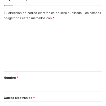
Tu dirección de correo electrónico no será publicada.
Los campos
obligatorios están marcados con
*
C
o
m
e
n
t
a
r
Nombre
*
i
o
*
Correo electrónico
*