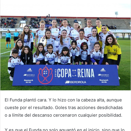
m
a
i
l
El Funda plantó cara. Y lo hizo con la cabeza alta, aunque
cueste por el resultado. Goles tras acciones desdichadas
o a límite del descanso cercenaron cualquier posibilidad.
Y es que el Funda no solo aguantó en el inicio, sino que lo