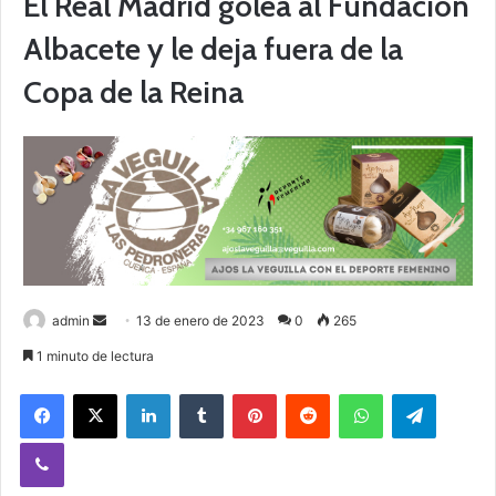
El Real Madrid golea al Fundación
Albacete y le deja fuera de la
Copa de la Reina
admin
S
13 de enero de 2023
0
265
e
1 minuto de lectura
n
Facebook
X
LinkedIn
Tumblr
Pinterest
Reddit
WhatsApp
Telegram
d
a
Viber
n
e