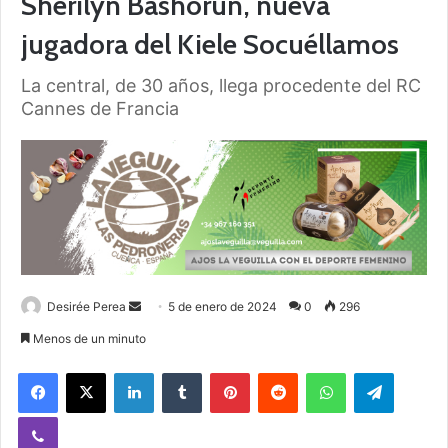
Sherilyn Bashorun, nueva
jugadora del Kiele Socuéllamos
La central, de 30 años, llega procedente del RC
Cannes de Francia
Desirée Perea
S
5 de enero de 2024
0
296
e
Menos de un minuto
n
Facebook
X
LinkedIn
Tumblr
Pinterest
Reddit
WhatsApp
Telegram
d
a
Viber
n