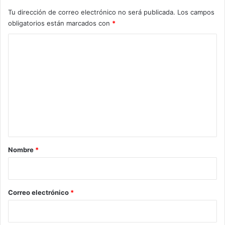
Tu dirección de correo electrónico no será publicada.
Los campos
obligatorios están marcados con
*
C
o
m
e
n
t
a
r
Nombre
*
i
o
*
Correo electrónico
*