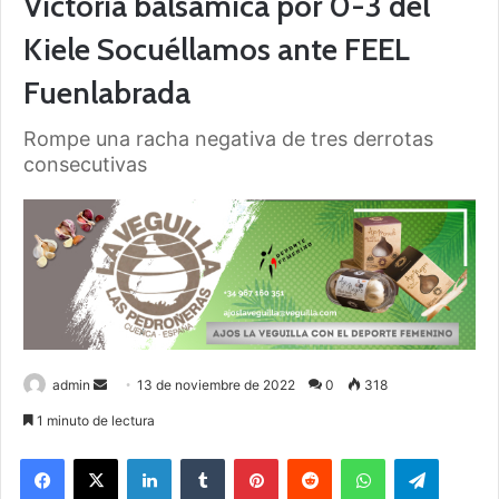
Victoria balsámica por 0-3 del
Kiele Socuéllamos ante FEEL
Fuenlabrada
Rompe una racha negativa de tres derrotas
consecutivas
admin
S
13 de noviembre de 2022
0
318
e
1 minuto de lectura
n
Facebook
X
LinkedIn
Tumblr
Pinterest
Reddit
WhatsApp
Telegram
d
a