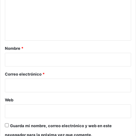
m
e
n
t
a
r
Nombre
*
i
o
*
Correo electrónico
*
Web
Guarda mi nombre, correo electrónico y web en este
navegador para la próxima vez que comente.