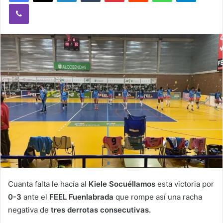
Viber
n
e
m
a
i
l
Cuanta falta le hacía al
Kiele Socuéllamos
esta victoria por
0-3
ante el
FEEL Fuenlabrada
que rompe así una racha
negativa de
tres derrotas consecutivas.