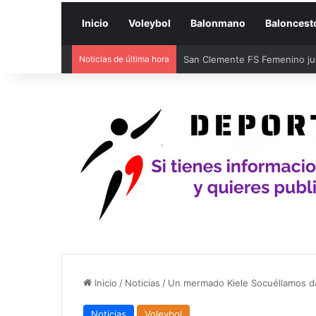
Inicio
Voleybol
Balonmano
Baloncest
Noticias de última hora
San Clemente FS Femenino juga
Inicio
/
Noticias
/
Un mermado Kiele Socuéllamos da 
Noticias
Voleybol