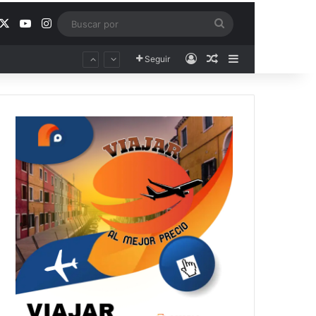
acebook
X
YouTube
Instagram
Buscar
por
Acceso
Publicación al aza
Barra lateral
Seguir