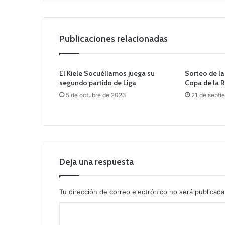
Publicaciones relacionadas
El Kiele Socuéllamos juega su
Sorteo de la
segundo partido de Liga
Copa de la R
5 de octubre de 2023
21 de septi
Deja una respuesta
Tu dirección de correo electrónico no será publicada
C
o