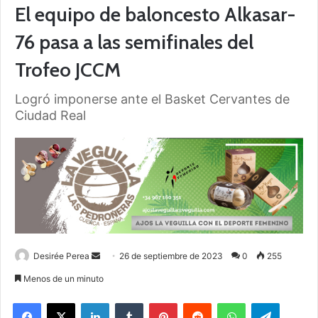
El equipo de baloncesto Alkasar-
76 pasa a las semifinales del
Trofeo JCCM
Logró imponerse ante el Basket Cervantes de
Ciudad Real
Desirée Perea
S
26 de septiembre de 2023
0
255
e
Menos de un minuto
n
Facebook
X
LinkedIn
Tumblr
Pinterest
Reddit
WhatsApp
Telegram
d