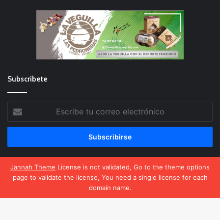
Subscribete
Escribe
tu
correo
electrónico
Jannah Theme
License is not validated, Go to the theme options
page to validate the license, You need a single license for each
El Deporte Femenino
domain name.
Política de privacidad
Política de cookies
Facebook
X
WhatsApp
Telegram