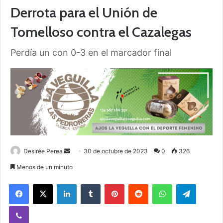
Derrota para el Unión de
Tomelloso contra el Cazalegas
Perdía un con 0-3 en el marcador final
Desirée Perea
S
30 de octubre de 2023
0
326
e
Menos de un minuto
n
Facebook
X
LinkedIn
Tumblr
Pinterest
Reddit
WhatsApp
Telegram
d
a
Viber
n
e