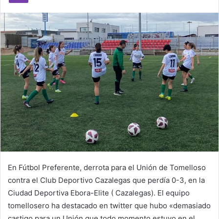
m
a
i
l
En Fútbol Preferente, derrota para el Unión de Tomelloso
contra el Club Deportivo Cazalegas que perdía 0-3, en la
Ciudad Deportiva Ebora-Elite ( Cazalegas). El equipo
tomellosero ha destacado en twitter que hubo «demasiado
castigo para un Unión que todo momento estuvo en el