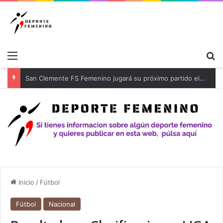
Menú
B
Inicio
/
Fútbol
Fútbol
Nacional