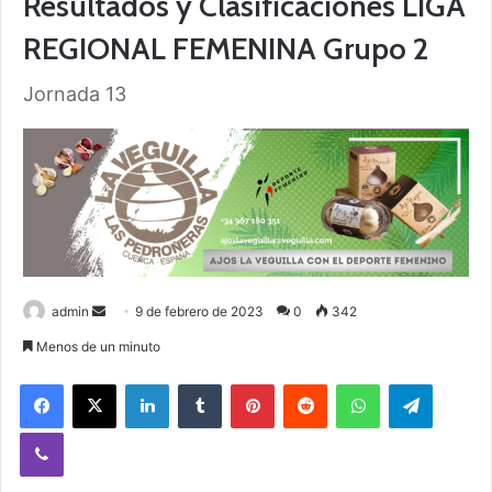
Resultados y Clasificaciones LIGA
REGIONAL FEMENINA Grupo 2
Jornada 13
admin
S
9 de febrero de 2023
0
342
e
Menos de un minuto
n
Facebook
X
LinkedIn
Tumblr
Pinterest
Reddit
WhatsApp
Telegram
d
a
Viber
n
e