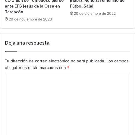
CD Unión de Tomelloso pierde
¡Habrá Mundial Femenino de
ante EFB Jesús de la Ossa en
Fútbol Sala!
Tarancón
20 de diciembre de 2022
20 de noviembre de 2023
Deja una respuesta
Tu dirección de correo electrónico no será publicada.
Los campos
obligatorios están marcados con
*
C
o
m
e
n
t
a