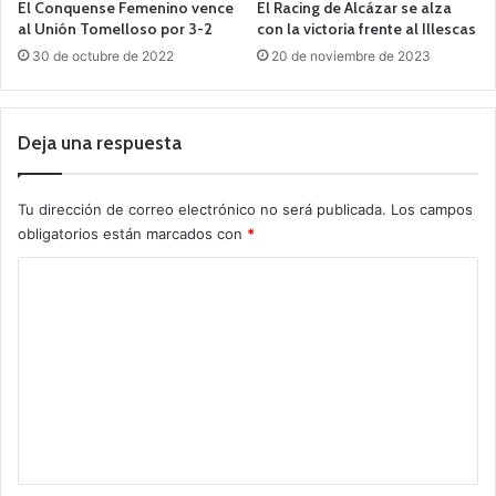
El Conquense Femenino vence
El Racing de Alcázar se alza
al Unión Tomelloso por 3-2
con la victoria frente al Illescas
30 de octubre de 2022
20 de noviembre de 2023
Deja una respuesta
Tu dirección de correo electrónico no será publicada.
Los campos
obligatorios están marcados con
*
C
o
m
e
n
t
a