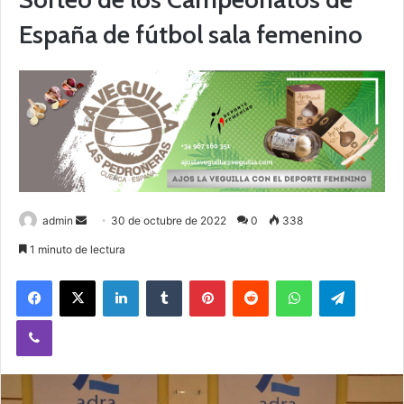
España de fútbol sala femenino
admin
S
30 de octubre de 2022
0
338
e
1 minuto de lectura
n
Facebook
X
LinkedIn
Tumblr
Pinterest
Reddit
WhatsApp
Telegram
d
a
Viber
n
e
m
a