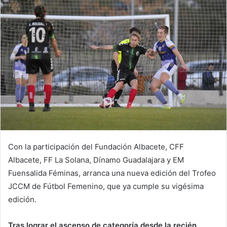
a
i
l
Con la participación del Fundación Albacete, CFF
Albacete, FF La Solana, Dínamo Guadalajara y EM
Fuensalida Féminas, arranca una nueva edición del Trofeo
JCCM de Fútbol Femenino, que ya cumple su vigésima
edición.
Tras lograr el ascenso de categoría desde la recién