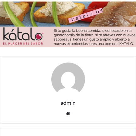
admin
Siti
o
we
b