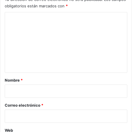
obligatorios están marcados con
*
C
o
m
e
n
t
a
r
Nombre
*
i
o
*
Correo electrónico
*
Web