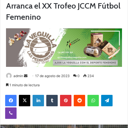
Arranca el XX Trofeo JCCM Fútbol
Femenino
admin
S
17 de agosto de 2023
0
234
e
1 minuto de lectura
n
Facebook
X
LinkedIn
Tumblr
Pinterest
Reddit
WhatsApp
Telegram
d
a
Viber
n
e
m