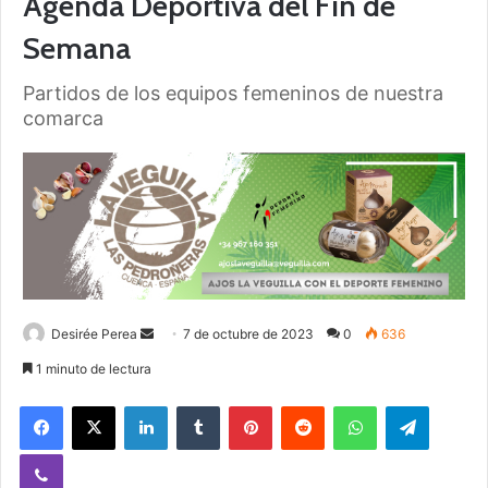
Agenda Deportiva del Fin de
Semana
Partidos de los equipos femeninos de nuestra
comarca
Desirée Perea
S
7 de octubre de 2023
0
636
e
1 minuto de lectura
n
Facebook
X
LinkedIn
Tumblr
Pinterest
Reddit
WhatsApp
Telegram
d
a
Viber
n