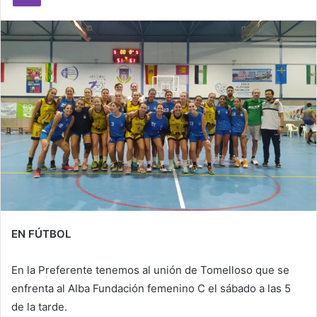
e
m
a
i
l
EN FÚTBOL
En la Preferente tenemos al unión de Tomelloso que se
enfrenta al Alba Fundación femenino C el sábado a las 5
de la tarde.