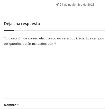
24 de noviembre de 2023
Deja una respuesta
Tu dirección de correo electrónico no será publicada.
Los campos
obligatorios están marcados con
*
C
o
m
e
n
t
a
r
Nombre
*