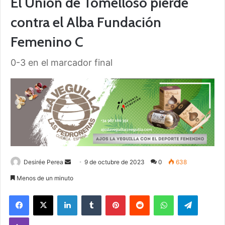
El Unión de Tomelloso pierde
contra el Alba Fundación
Femenino C
0-3 en el marcador final
Desirée Perea
S
9 de octubre de 2023
0
638
e
Menos de un minuto
n
Facebook
X
LinkedIn
Tumblr
Pinterest
Reddit
WhatsApp
Telegram
d
a
Viber
n