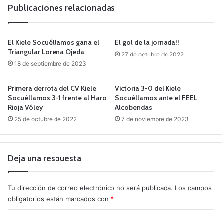
Publicaciones relacionadas
El Kiele Socuéllamos gana el
El gol de la jornada!!
Triangular Lorena Ojeda
27 de octubre de 2022
18 de septiembre de 2023
Primera derrota del CV Kiele
Victoria 3-0 del Kiele
Socuéllamos 3-1 frente al Haro
Socuéllamos ante el FEEL
Rioja Vóley
Alcobendas
25 de octubre de 2022
7 de noviembre de 2023
Deja una respuesta
Tu dirección de correo electrónico no será publicada.
Los campos
obligatorios están marcados con
*
C