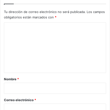
Tu dirección de correo electrónico no será publicada.
Los campos
obligatorios están marcados con
*
C
o
m
e
n
t
a
r
Nombre
*
i
o
*
Correo electrónico
*