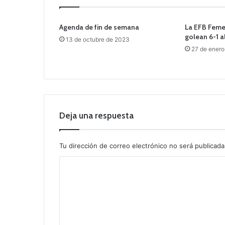
Agenda de fin de semana
La EFB Femen
golean 6-1 a
13 de octubre de 2023
27 de ener
Deja una respuesta
Tu dirección de correo electrónico no será publicada
C
o
m
e
n