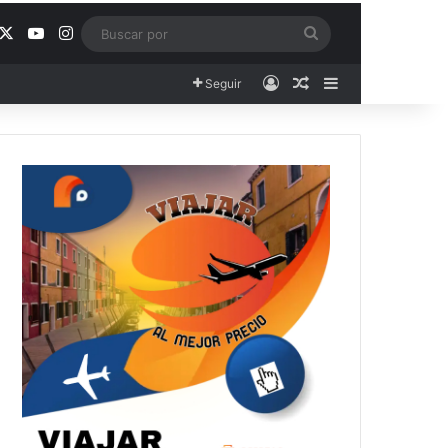
acebook
X
YouTube
Instagram
Buscar
por
Acceso
Publicación al aza
Barra lateral
Seguir