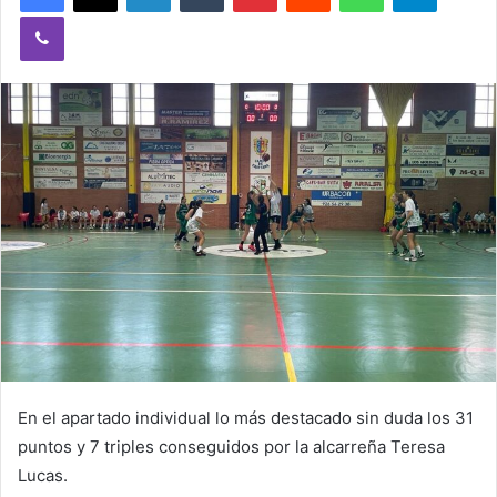
a
Viber
n
e
m
a
i
l
En el apartado individual lo más destacado sin duda los 31
puntos y 7 triples conseguidos por la alcarreña Teresa
Lucas.