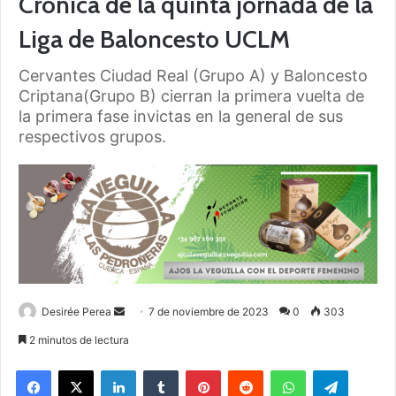
Crónica de la quinta jornada de la
Liga de Baloncesto UCLM
Cervantes Ciudad Real (Grupo A) y Baloncesto
Criptana(Grupo B) cierran la primera vuelta de
la primera fase invictas en la general de sus
respectivos grupos.
Desirée Perea
S
7 de noviembre de 2023
0
303
e
2 minutos de lectura
n
Facebook
X
LinkedIn
Tumblr
Pinterest
Reddit
WhatsApp
Telegram
d