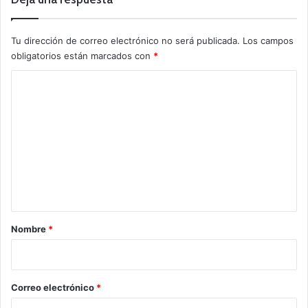
Tu dirección de correo electrónico no será publicada.
Los campos
obligatorios están marcados con
*
C
o
m
e
n
t
a
r
Nombre
*
i
o
*
Correo electrónico
*