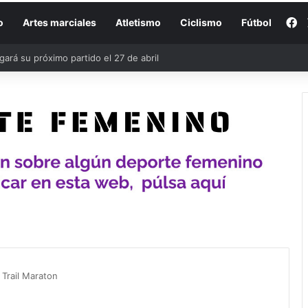
F
o
Artes marciales
Atletismo
Ciclismo
Fútbol
rá su próximo partido el 27 de abril
 Trail Maraton