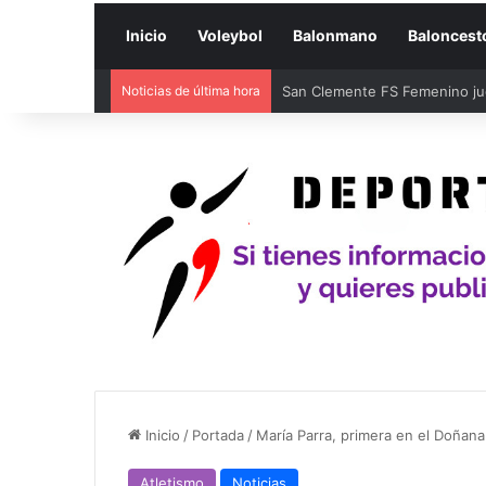
Inicio
Voleybol
Balonmano
Baloncest
Noticias de última hora
San Clemente FS Femenino juga
Inicio
/
Portada
/
María Parra, primera en el Doñana
Atletismo
Noticias