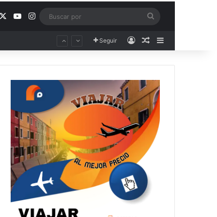
acebook
X
YouTube
Instagram
Buscar
por
Acceso
Publicación al aza
Barra lateral
Seguir