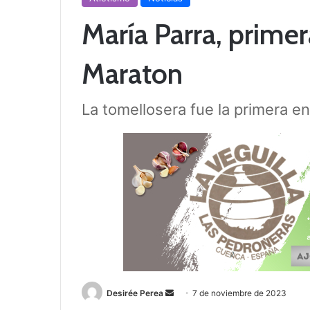
María Parra, primer
Maraton
La tomellosera fue la primera en
Desirée Perea
S
7 de noviembre de 2023
e