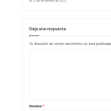
12 de diciembre de 2022
Deja una respuesta
Tu dirección de correo electrónico no será publicada
C
o
m
e
n
t
a
r
Nombre
*