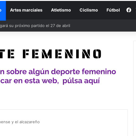
F
o
Artes marciales
Atletismo
Ciclismo
Fútbol
anense y el alcazareño