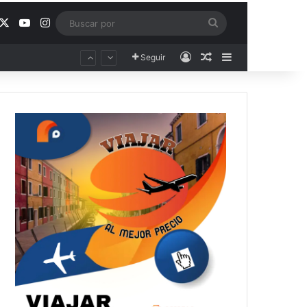
acebook
X
YouTube
Instagram
Buscar
por
Acceso
Publicación al aza
Barra lateral
Seguir