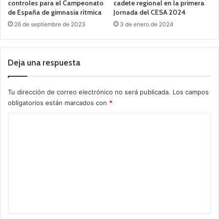
controles para el Campeonato
cadete regional en la primera
de España de gimnasia rítmica
Jornada del CESA 2024
26 de septiembre de 2023
3 de enero de 2024
Deja una respuesta
Tu dirección de correo electrónico no será publicada.
Los campos
obligatorios están marcados con
*
C
o
m
e
n
t
a