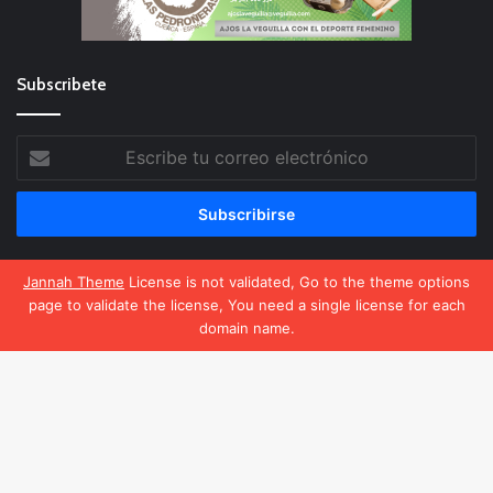
Subscribete
Escribe
tu
correo
electrónico
Jannah Theme
License is not validated, Go to the theme options
page to validate the license, You need a single license for each
El Deporte Femenino
domain name.
Política de privacidad
Política de cookies
Facebook
X
WhatsApp
Telegram
Facebook
X
YouTube
Instagram
B
v