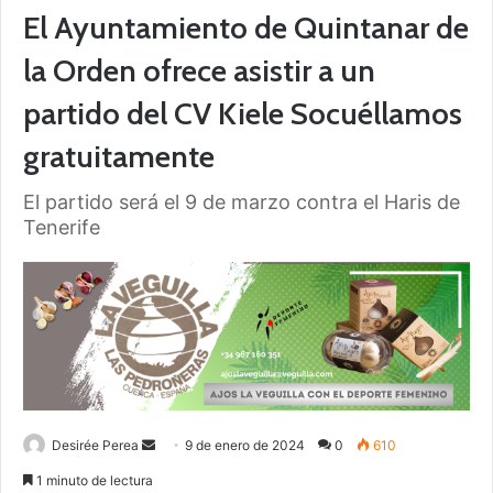
El Ayuntamiento de Quintanar de
la Orden ofrece asistir a un
partido del CV Kiele Socuéllamos
gratuitamente
El partido será el 9 de marzo contra el Haris de
Tenerife
Desirée Perea
S
9 de enero de 2024
0
610
e
1 minuto de lectura