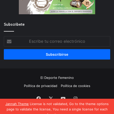
Subscribete
Escribe
tu
correo
electrónico
El Deporte Femenino
Política de privacidad
Política de cookies
Facebook
X
YouTube
Instagram
Jannah Theme
License is not validated, Go to the theme options
page to validate the license, You need a single license for each