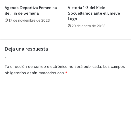
Agenda Deportiva Femenina
Victoria 1-3 del Kiele
del Fin de Semana
Socuéllamos ante el Emevé
Lugo
17 de noviembre de 2023
29 de enero de 2023
Deja una respuesta
Tu dirección de correo electrónico no será publicada.
Los campos
obligatorios están marcados con
*
C
o
m
e
n
t