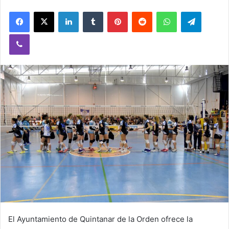
n
Facebook
X
LinkedIn
Tumblr
Pinterest
Reddit
WhatsApp
Telegram
d
a
Viber
n
e
m
a
i
l
El Ayuntamiento de Quintanar de la Orden ofrece la