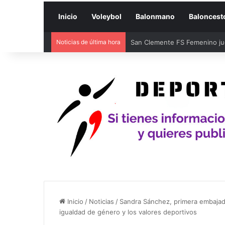
Inicio
Voleybol
Balonmano
Baloncest
Noticias de última hora
San Clemente FS Femenino juga
Inicio
/
Noticias
/
Sandra Sánchez, primera embajado
igualdad de género y los valores deportivos