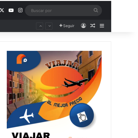
acebook
X
YouTube
Instagram
Buscar
por
Acceso
Publicación al aza
Barra lateral
Seguir