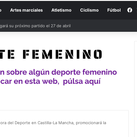
F
o
Artes marciales
Atletismo
Ciclismo
Fútbol
rá su próximo partido el 27 de abril
ra del Deporte en Castilla-La Mancha, promocionará la