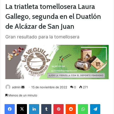
La triatleta tomellosera Laura
Gallego, segunda en el Duatlón
de Alcázar de San Juan
Gran resultado para la tomellosera
admin
S
15 de noviembre de 2022
0
271
e
Menos de un minuto
n
Facebook
X
LinkedIn
Tumblr
Pinterest
Reddit
WhatsApp
Telegram
d
a