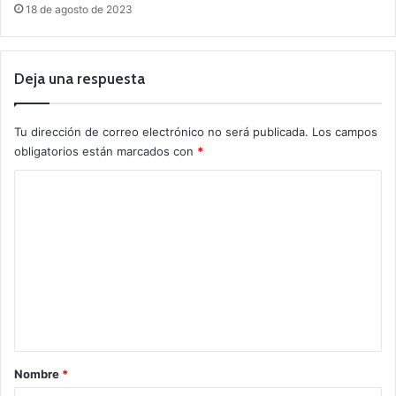
18 de agosto de 2023
Deja una respuesta
Tu dirección de correo electrónico no será publicada.
Los campos
obligatorios están marcados con
*
C
o
m
e
n
t
a
r
Nombre
*
i