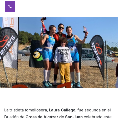
Viber
n
e
m
a
i
l
La triatleta tomellosera,
Laura Gallego
, fue segunda en el
Duatlón de
Cross de Alcázar de San Juan
celebrado este