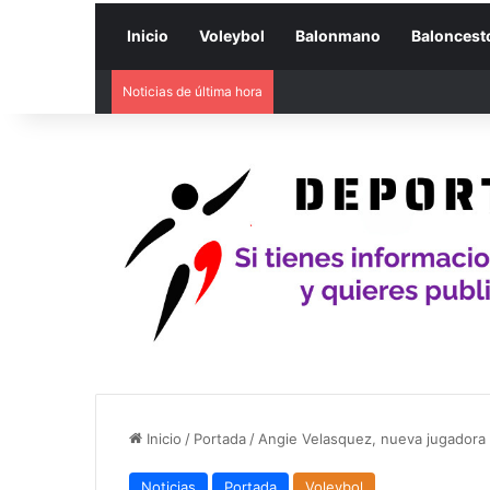
Inicio
Voleybol
Balonmano
Baloncest
Noticias de última hora
Inicio
/
Portada
/
Angie Velasquez, nueva jugadora 
Noticias
Portada
Voleybol