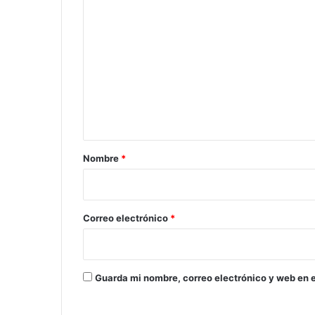
C
o
m
e
n
t
a
r
Nombre
*
i
o
*
Correo electrónico
*
Guarda mi nombre, correo electrónico y web en 