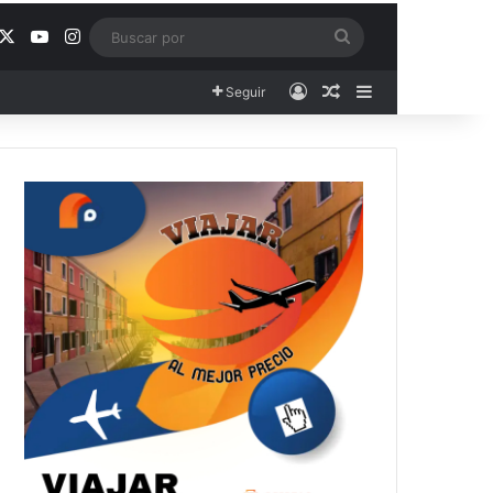
acebook
X
YouTube
Instagram
Buscar
por
Acceso
Publicación al aza
Barra lateral
Seguir