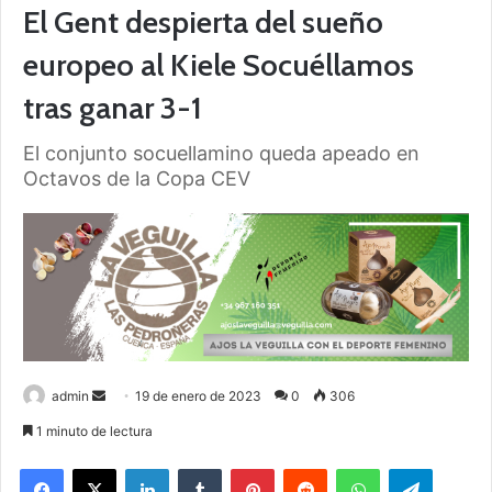
El Gent despierta del sueño
europeo al Kiele Socuéllamos
tras ganar 3-1
El conjunto socuellamino queda apeado en
Octavos de la Copa CEV
admin
S
19 de enero de 2023
0
306
e
1 minuto de lectura
n
Facebook
X
LinkedIn
Tumblr
Pinterest
Reddit
WhatsApp
Telegram
d