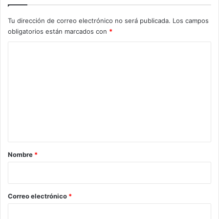
Tu dirección de correo electrónico no será publicada.
Los campos
obligatorios están marcados con
*
C
o
m
e
n
t
a
r
Nombre
*
i
o
*
Correo electrónico
*