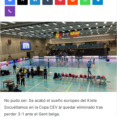
a
Viber
n
e
m
a
i
l
No pudo ser. Se acabó el sueño europeo del Kiele
Socuéllamos en la Copa CEV al quedar eliminado tras
perder 3-1 ante el Gent belga.