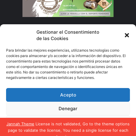
Subscribete
Gestionar el Consentimiento
de las Cookies
Escribe
Para brindar las mejores experiencias, utilizamos tecnologías como
tu
cookies para almacenar y/o acceder a la información del dispositivo. El
correo
consentimiento para estas tecnologías nos permitirá procesar datos
electrónico
como el comportamiento de navegación o identificaciones únicas en
este sitio. No dar su consentimiento o retirarlo puede afectar
negativamente a ciertas características y funciones.
El Deporte Femenino
Acepto
Política de privacidad
Política de cookies
Denegar
Facebook
X
YouTube
Instagram
Ver preferencias
Jannah Theme
License is not validated, Go to the theme options
page to validate the license, You need a single license for each
Política de cookies
Política de privacidad