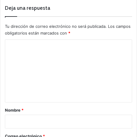
Deja una respuesta
Tu dirección de correo electrónico no será publicada.
Los campos
obligatorios están marcados con
*
C
o
m
e
n
t
a
r
Nombre
*
i
o
*
Correo electrónico
*