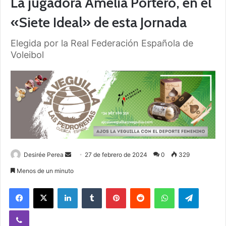
La jugadora Amelia Portero, en el
«Siete Ideal» de esta Jornada
Elegida por la Real Federación Española de
Voleibol
Desirée Perea
S
27 de febrero de 2024
0
329
e
Menos de un minuto
n
Facebook
X
LinkedIn
Tumblr
Pinterest
Reddit
WhatsApp
Telegram
d
a
Viber
n