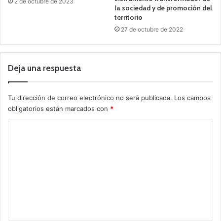
2 de octubre de 2023
la sociedad y de promoción del
territorio
27 de octubre de 2022
Deja una respuesta
Tu dirección de correo electrónico no será publicada.
Los campos
obligatorios están marcados con
*
C
o
m
e
n
t
a