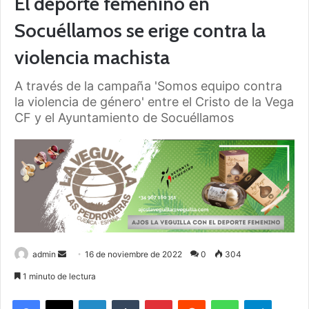
El deporte femenino en
Socuéllamos se erige contra la
violencia machista
A través de la campaña 'Somos equipo contra
la violencia de género' entre el Cristo de la Vega
CF y el Ayuntamiento de Socuéllamos
admin
S
16 de noviembre de 2022
0
304
e
1 minuto de lectura
n
Facebook
X
LinkedIn
Tumblr
Pinterest
Reddit
WhatsApp
Telegram
d