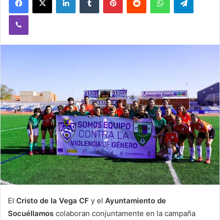
a
Viber
n
e
m
a
i
l
El
Cristo de la Vega CF
y el
Ayuntamiento de
Socuéllamos
colaboran conjuntamente en la campaña