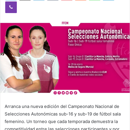
Viber
n
e
m
a
i
l
Arranca una nueva edición del Campeonato Nacional de
Selecciones Autonómicas sub-16 y sub-19 de fútbol sala
femenino. Un torneo que cada temporada demuestra la
competitividad entre las selecciones participantes y por