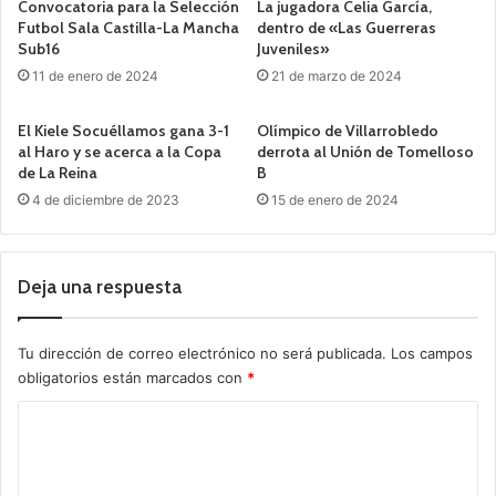
Convocatoria para la Selección
La jugadora Celia García,
Futbol Sala Castilla-La Mancha
dentro de «Las Guerreras
Sub16
Juveniles»
11 de enero de 2024
21 de marzo de 2024
El Kiele Socuéllamos gana 3-1
Olímpico de Villarrobledo
al Haro y se acerca a la Copa
derrota al Unión de Tomelloso
de La Reina
B
4 de diciembre de 2023
15 de enero de 2024
Deja una respuesta
Tu dirección de correo electrónico no será publicada.
Los campos
obligatorios están marcados con
*
C
o
m