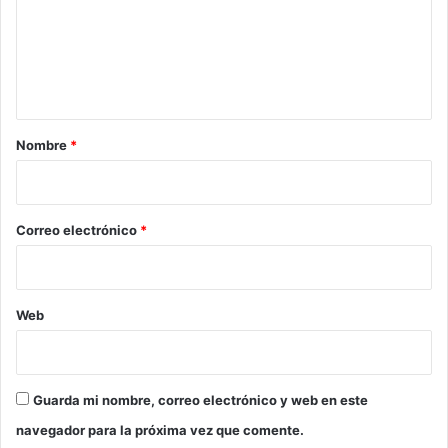
e
n
t
a
r
Nombre
*
i
o
*
Correo electrónico
*
Web
Guarda mi nombre, correo electrónico y web en este
navegador para la próxima vez que comente.