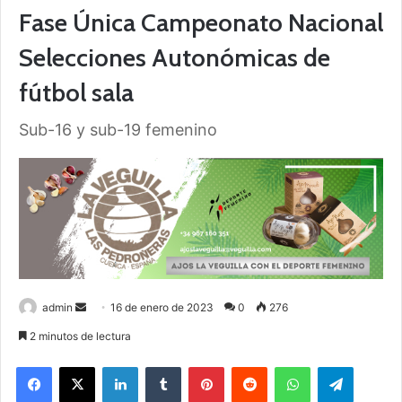
Fase Única Campeonato Nacional
Selecciones Autonómicas de
fútbol sala
Sub-16 y sub-19 femenino
admin
S
16 de enero de 2023
0
276
e
2 minutos de lectura
n
Facebook
X
LinkedIn
Tumblr
Pinterest
Reddit
WhatsApp
Telegram
d
a