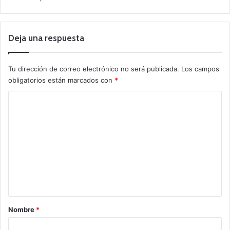
Deja una respuesta
Tu dirección de correo electrónico no será publicada.
Los campos
obligatorios están marcados con
*
C
o
m
e
n
t
a
r
Nombre
*
i