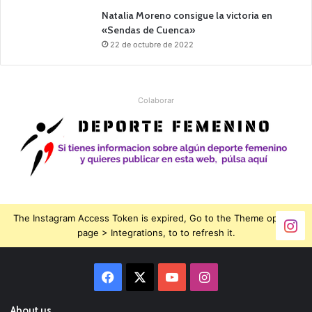
Natalia Moreno consigue la victoria en
«Sendas de Cuenca»
22 de octubre de 2022
Colaborar
The Instagram Access Token is expired, Go to the Theme options
page > Integrations, to to refresh it.
Facebook
X
YouTube
Instagram
About us