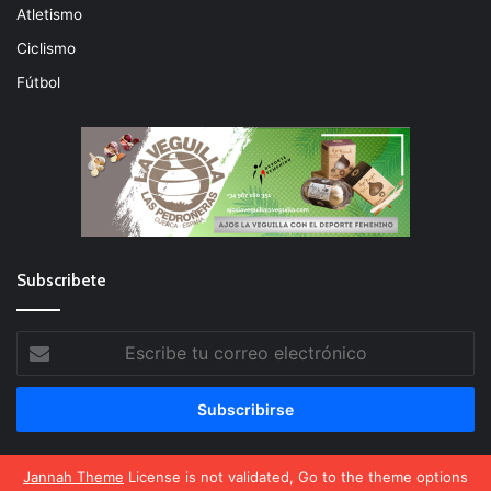
Atletismo
Ciclismo
Fútbol
Subscribete
Escribe
tu
correo
electrónico
Jannah Theme
License is not validated, Go to the theme options