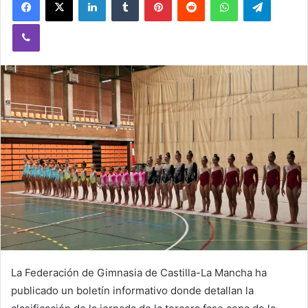
a
Viber
n
e
m
a
i
l
La Federación de Gimnasia de Castilla-La Mancha ha
publicado un boletín informativo donde detallan la