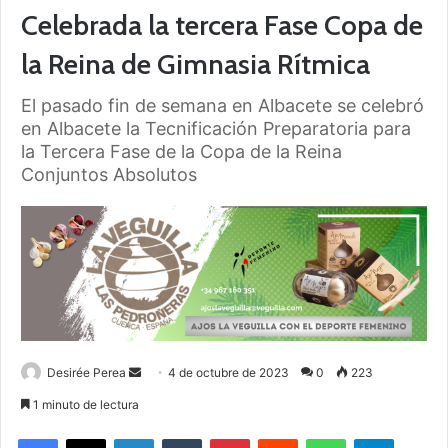
Celebrada la tercera Fase Copa de
la Reina de Gimnasia Rítmica
El pasado fin de semana en Albacete se celebró
en Albacete la Tecnificación Preparatoria para
la Tercera Fase de la Copa de la Reina
Conjuntos Absolutos
Desirée Perea
S
4 de octubre de 2023
0
223
e
1 minuto de lectura
n
Facebook
X
LinkedIn
Tumblr
Pinterest
Reddit
WhatsApp
Telegram
d