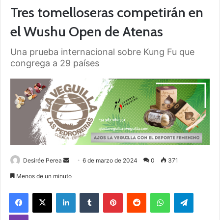
Tres tomelloseras competirán en
el Wushu Open de Atenas
Una prueba internacional sobre Kung Fu que
congrega a 29 países
Desirée Perea
S
6 de marzo de 2024
0
371
e
Menos de un minuto
n
Facebook
X
LinkedIn
Tumblr
Pinterest
Reddit
WhatsApp
Telegram
d
a
Viber
n