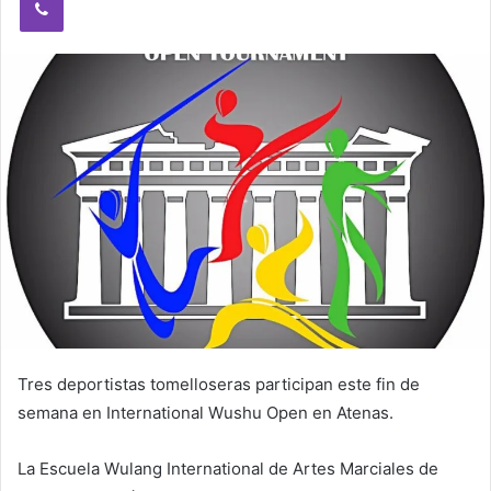
e
m
a
i
l
Tres deportistas tomelloseras participan este fin de
semana en International Wushu Open en Atenas.
La Escuela Wulang International de Artes Marciales de