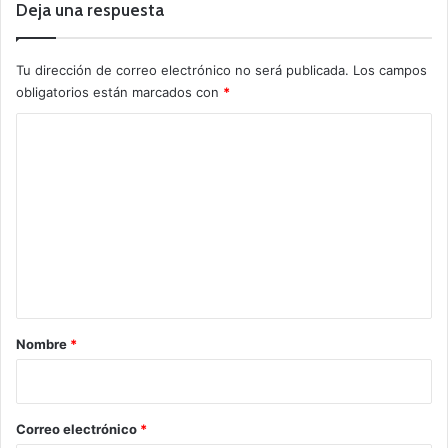
Deja una respuesta
Tu dirección de correo electrónico no será publicada.
Los campos
obligatorios están marcados con
*
C
o
m
e
n
t
a
r
Nombre
*
i
o
*
Correo electrónico
*