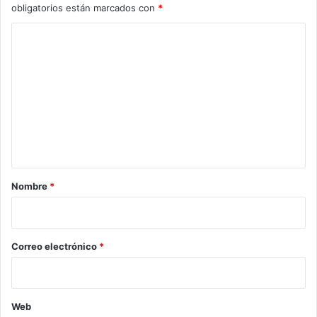
obligatorios están marcados con
*
C
o
m
e
n
t
a
r
Nombre
*
i
o
*
Correo electrónico
*
Web