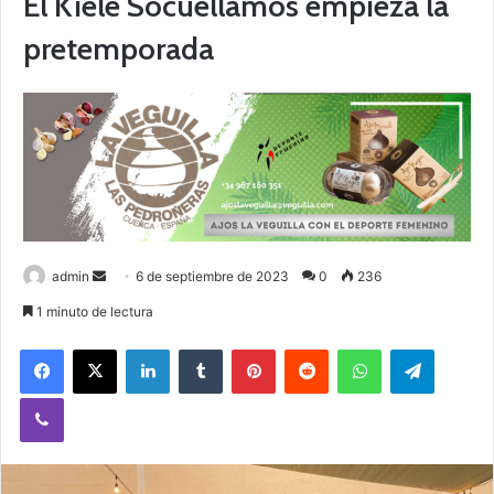
El Kiele Socuéllamos empieza la
pretemporada
admin
S
6 de septiembre de 2023
0
236
e
1 minuto de lectura
n
Facebook
X
LinkedIn
Tumblr
Pinterest
Reddit
WhatsApp
Telegram
d
a
Viber
n
e
m
a