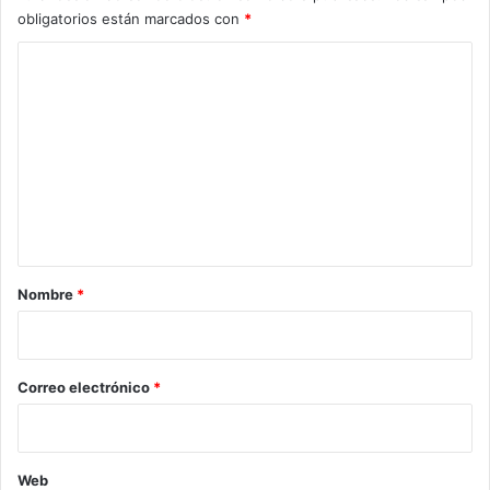
obligatorios están marcados con
*
C
o
m
e
n
t
a
r
Nombre
*
i
o
*
Correo electrónico
*
Web