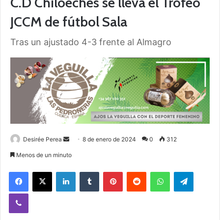
C.D Chiloeches se lleva el Trofeo
JCCM de fútbol Sala
Tras un ajustado 4-3 frente al Almagro
Desirée Perea
S
8 de enero de 2024
0
312
e
Menos de un minuto
n
Facebook
X
LinkedIn
Tumblr
Pinterest
Reddit
WhatsApp
Telegram
d
a
Viber
n
e