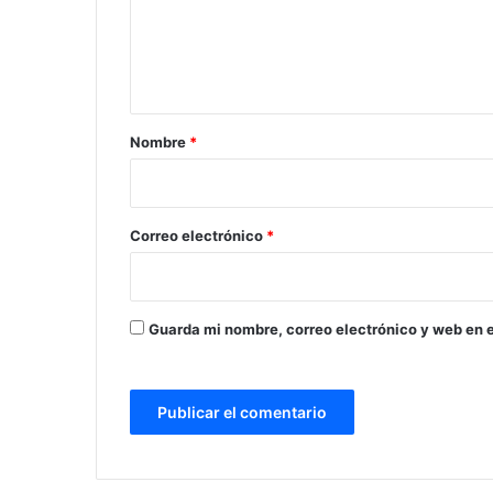
e
n
t
a
r
Nombre
*
i
o
*
Correo electrónico
*
Guarda mi nombre, correo electrónico y web en 