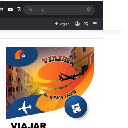
acebook
X
YouTube
Instagram
Buscar
por
Acceso
Publicación al aza
Barra lateral
Seguir