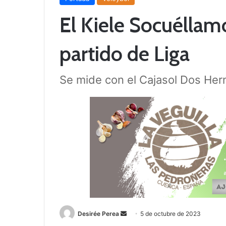
El Kiele Socuéllam
partido de Liga
Se mide con el Cajasol Dos He
Desirée Perea
S
5 de octubre de 2023
e