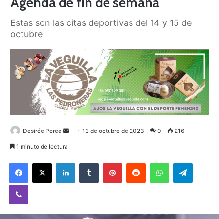
Agenda de fin de semana
Estas son las citas deportivas del 14 y 15 de
octubre
Desirée Perea
S
13 de octubre de 2023
0
216
e
1 minuto de lectura
n
Facebook
X
LinkedIn
Tumblr
Pinterest
Reddit
WhatsApp
Telegram
d
a
Viber
n
e
m