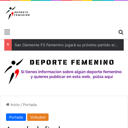
Menú
B
Inicio
/
Portada
Portada
Voleybol