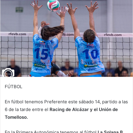
a
i
l
FÚTBOL
En fútbol tenemos Preferente este sábado 14, partido a las
6 de la tarde entre el
Racing de Alcázar y el Unión de
Tomelloso.
En la Primera Autonómica tenemos al fútbol
La Solana B