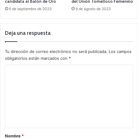
candidata al Balón de Oro
del Unión Tomelloso Femenino
6 de septiembre de 2023
9 de agosto de 2023
Deja una respuesta
Tu dirección de correo electrónico no será publicada.
Los campos
obligatorios están marcados con
*
C
o
m
e
n
t
a
r
Nombre
*