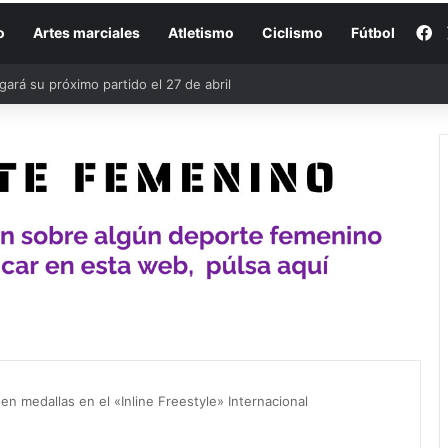
F
o
Artes marciales
Atletismo
Ciclismo
Fútbol
rá su próximo partido el 27 de abril
en medallas en el «Inline Freestyle» Internacional