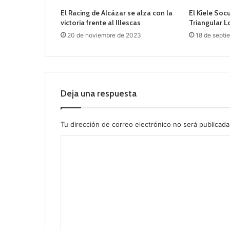
El Racing de Alcázar se alza con la
El Kiele Soc
victoria frente al Illescas
Triangular 
20 de noviembre de 2023
18 de septi
Deja una respuesta
Tu dirección de correo electrónico no será publicada
C
o
m
e
n
t