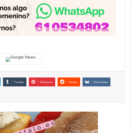
Tumblr
Pinterest
Reddit
VKontakte