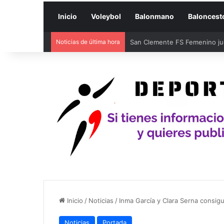
Inicio
Voleybol
Balonmano
Baloncest
Noticias de última hora
San Clemente FS Femenino juga
Inicio
/
Noticias
/
Inma García y Clara Serna consigu
Noticias
Portada