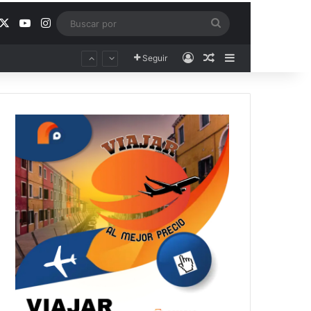
acebook
X
YouTube
Instagram
Buscar
por
Acceso
Publicación al aza
Barra lateral
Seguir