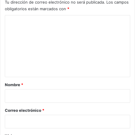
Tu dirección de correo electrónico no será publicada.
Los campos
obligatorios están marcados con
*
C
o
m
e
n
t
a
r
Nombre
*
i
o
*
Correo electrónico
*