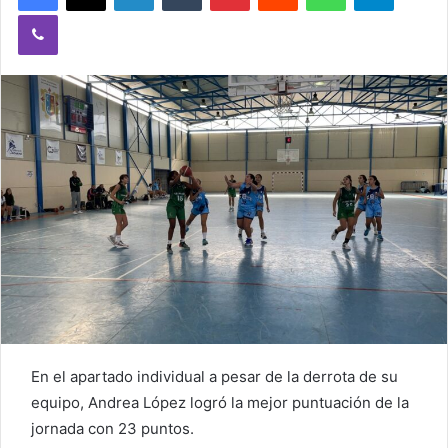
a
Viber
n
e
m
a
i
l
En el apartado individual a pesar de la derrota de su
equipo, Andrea López logró la mejor puntuación de la
jornada con 23 puntos.