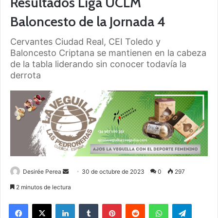
Resultados Liga UCLM
Baloncesto de la Jornada 4
Cervantes Ciudad Real, CEI Toledo y
Baloncesto Criptana se mantienen en la cabeza
de la tabla liderando sin conocer todavía la
derrota
Desirée Perea
S
30 de octubre de 2023
0
297
e
2 minutos de lectura
n
Facebook
X
LinkedIn
Tumblr
Pinterest
Reddit
WhatsApp
Telegram
d